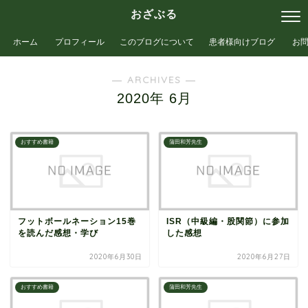
おざぶる
ホーム
プロフィール
このブログについて
患者様向けブログ
お
― ARCHIVES ―
2020年 6月
おすすめ書籍
蒲田和芳先生
フットボールネーション15巻
ISR（中級編・股関節）に参加
を読んだ感想・学び
した感想
2020年6月30日
2020年6月27日
おすすめ書籍
蒲田和芳先生