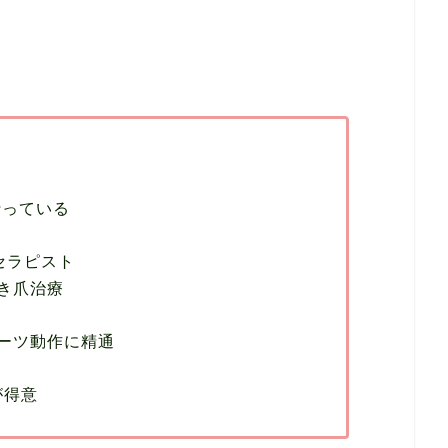
行っている
定セラピスト
き爪治療
ーツ動作に精通
が得意