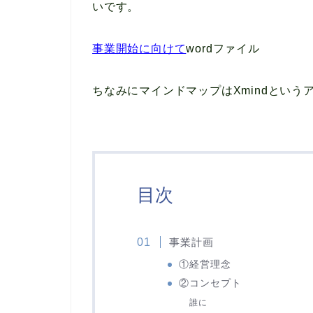
いです。
事業開始に向けて
wordファイル
ちなみにマインドマップは
Xmind
という
目次
事業計画
①経営理念
②コンセプト
誰に