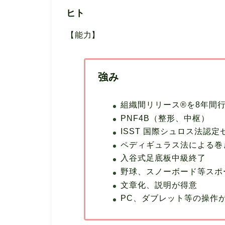
ヒト
【能力】
強み
組織間リリース®︎を8年間
PNF4B（整形、中枢）
ISST 国際シュロス法認
ペディギュラス法による巻
入谷式足底板中級終了
野球、スノーボード等スポ
文章化、説明が得意
PC、ダブレット等の操作