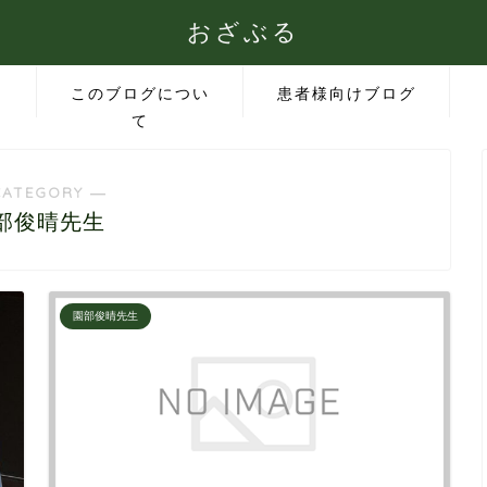
おざぶる
このブログについ
患者様向けブログ
て
CATEGORY ―
部俊晴先生
園部俊晴先生